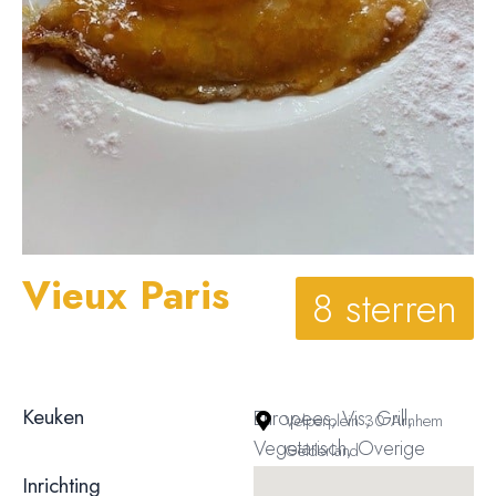
Vieux Paris
8 sterren
Keuken
Europees, Vis, Grill,
Velperplein 30 Arnhem
Vegetarisch, Overige
Gelderland
Inrichting
Behoudend / klassiek