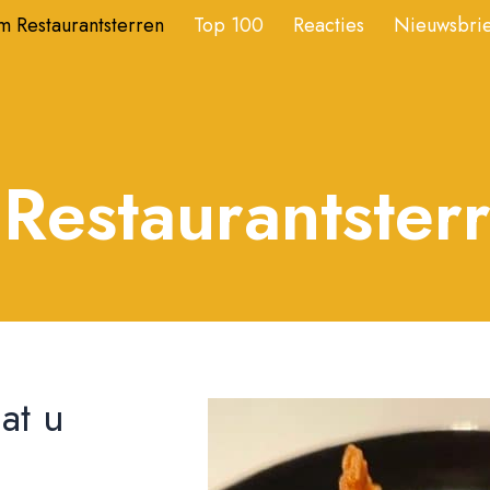
 Restaurantsterren
Top 100
Reacties
Nieuwsbrie
Restaurantster
at u