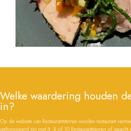
Welke waardering houden de
in?
Op de website van Restaurantsterren worden restaurant verme
gehonoreerd zijn met 8, 9 of 10 Restaurantsterren of geacht