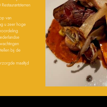
 Restaurantsterren
top van
mag u zeer hoge
eoordeling.
Nederlandse
rwachtingen
tellen bij de
erzorgde maaltijd