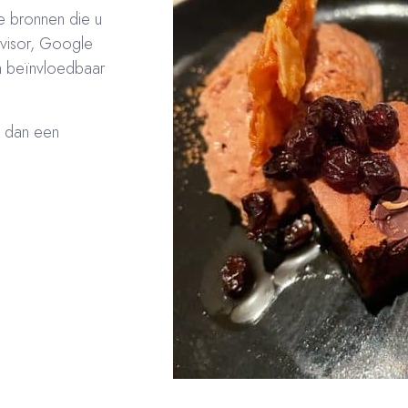
le bronnen die u
dvisor, Google
jn beïnvloedbaar
n dan een