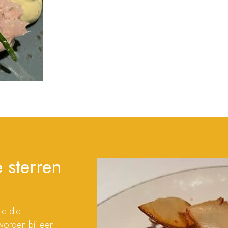
 sterren
ld die
 worden bij een