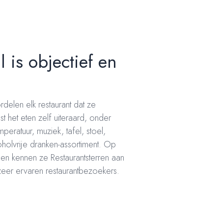
l is objectief en
delen elk restaurant dat ze
st het eten zelf uiteraard, onder
mperatuur, muziek, tafel, stoel,
lcoholvrije dranken-assortiment. Op
en kennen ze Restaurantsterren aan
 zeer ervaren restaurantbezoekers.