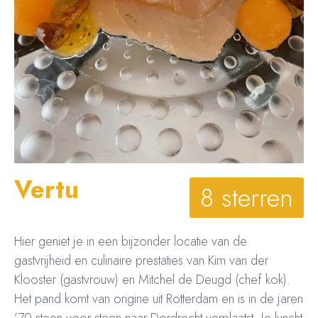
Vertu
8 sterren
Hier geniet je in een bijzonder locatie van de
gastvrijheid en culinaire prestaties van Kim van der
Klooster (gastvrouw) en Mitchel de Deugd (chef kok).
Het pand komt van origine uit Rotterdam en is in de jaren
’70 steen voor steen naar Dordrecht verplaatst. Je luncht