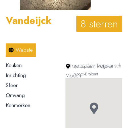
Vandeijck
8 sterren
Website
Keuken
Europees, Vis, Vegetarisch
Dorpsplein 4 Riethoven
Noord-Brabant
Inrichting
Modern
Sfeer
Gemoedelijk / informeel
Omvang
t/m 50 couverts
Kenmerken
Terras
Rolstoeltoegankelijk
© 2023, 2024, 2025, 2026 – Alle rechten voorbehouden/ All