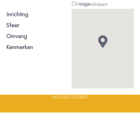
Overige
Noord-Brabant
Inrichting
Behoudend / klassiek
Sfeer
Gemoedelijk / informeel
Omvang
meer dan 50 couverts
Kenmerken
Terras
Rolstoeltoegankelijk
© 2023, 2024, 2025, 2026 – Alle rechten voorbehouden/ All
rights reserved – Restaurantsterren –
www.restaurantsterren.nl
–
info@restaurantsterren.nl
–
Bankrekening NL20 RABO 0372 922
694 | KVK nummer: 18116688 | BTW nummer:
NL004603254B01