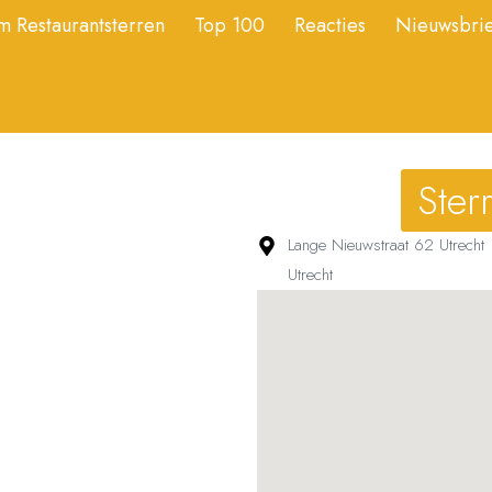
 Restaurantsterren
Top 100
Reacties
Nieuwsbrie
Ster
Lange Nieuwstraat 62 Utrecht
Utrecht