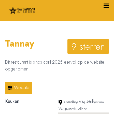
Tannay
9 sterren
Dit restaurant is sinds april 2025 eervol op de website
opgenomen.
Website
Keuken
Europees, Vis, Grill,
Zandhoek 14 Amsterdam
Vegetarisch
Noord-Holland