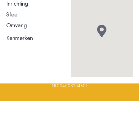
Inrichting
Modern
Sfeer
Formeel / zakelijk
niet bekend
Omvang
Kenmerken
Terras
Rolstoeltoegankelijk
© 2023, 2024, 2025, 2026 – Alle rechten voorbehouden/ All
rights reserved – Restaurantsterren –
www.restaurantsterren.nl
–
info@restaurantsterren.nl
–
Bankrekening NL20 RABO 0372 922
694 | KVK nummer: 18116688 | BTW nummer:
NL004603254B01