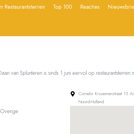
 Restaurantsterren
Top 100
Reacties
Nieuwsbrie
Daan van Splunteren is sinds 1 juni eervol op restaurantsterren.
Cornelis Krusemanstraat 15 
Noord-Holland
, Overige