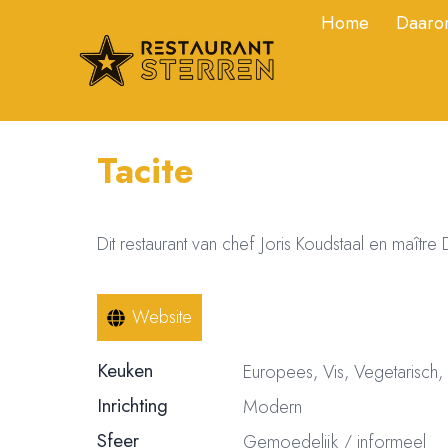
Home
Daarom
Tacite
Dit restaurant van chef Joris Koudstaal en maître 
Website
Keuken
Europees, Vis, Vegetarisch
Inrichting
Modern
Sfeer
Gemoedelijk / informeel