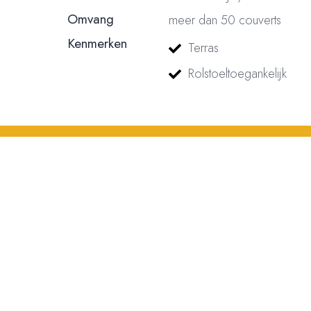
Omvang
meer dan 50 couverts
Kenmerken
Terras
Rolstoeltoegankelijk
© 2023, 2024, 2025, 2026 – Alle rechten voorbehouden/ All rights reser
nummer: 18116688 | BTW nummer: NL004603254B01