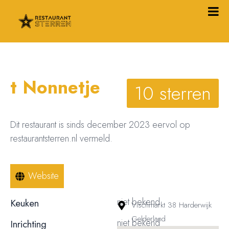
t Nonnetje
10 sterren
Dit restaurant is sinds december 2023 eervol op
restaurantsterren.nl vermeld.
Website
niet bekend
Keuken
Vischmarkt 38 Harderwijk
Gelderland
niet bekend
Inrichting