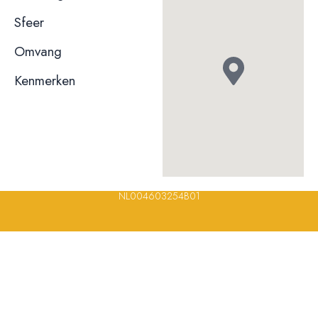
niet bekend
Sfeer
niet bekend
Omvang
Kenmerken
Terras
Rolstoeltoegankelijk
© 2023, 2024, 2025, 2026 – Alle rechten voorbehouden/ All
rights reserved – Restaurantsterren –
www.restaurantsterren.nl
–
info@restaurantsterren.nl
–
Bankrekening NL20 RABO 0372 922
694 | KVK nummer: 18116688 | BTW nummer:
NL004603254B01