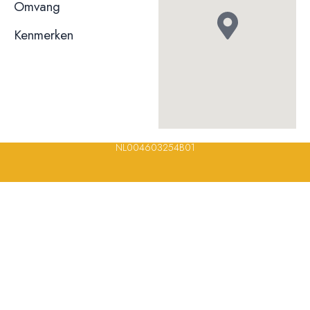
niet bekend
Omvang
Kenmerken
© 2023, 2024, 2025, 2026 – Alle rechten voorbehouden/ All
rights reserved – Restaurantsterren –
www.restaurantsterren.nl
–
info@restaurantsterren.nl
–
Bankrekening NL20 RABO 0372 922
694 | KVK nummer: 18116688 | BTW nummer:
NL004603254B01