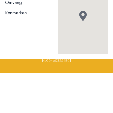
niet bekend
Omvang
Kenmerken
© 2023, 2024, 2025, 2026 – Alle rechten voorbehouden/ All
rights reserved – Restaurantsterren –
www.restaurantsterren.nl
–
info@restaurantsterren.nl
–
Bankrekening NL20 RABO 0372 922
694 | KVK nummer: 18116688 | BTW nummer:
NL004603254B01