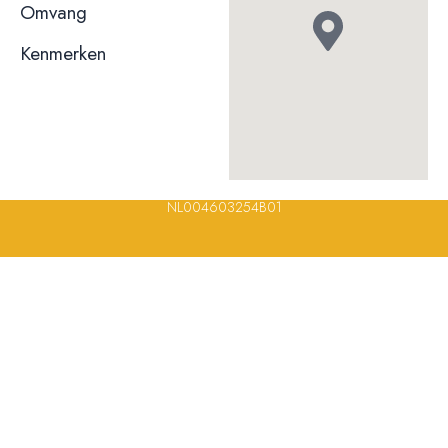
niet bekend
Omvang
Kenmerken
© 2023, 2024, 2025, 2026 – Alle rechten voorbehouden/ All
rights reserved – Restaurantsterren –
www.restaurantsterren.nl
–
info@restaurantsterren.nl
–
Bankrekening NL20 RABO 0372 922
694 | KVK nummer: 18116688 | BTW nummer:
NL004603254B01