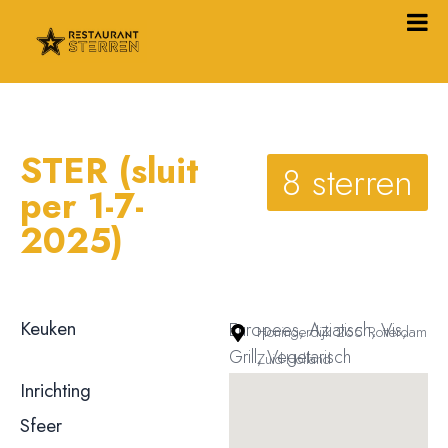
STER (sluit
8 sterren
per 1-7-
2025)
Keuken
Europees, Aziatisch, Vis,
Honingerdijk 265 Rotterdam
Grill, Vegetarisch
Zuid-Holland
Inrichting
Modern
Sfeer
Gemoedelijk / informeel