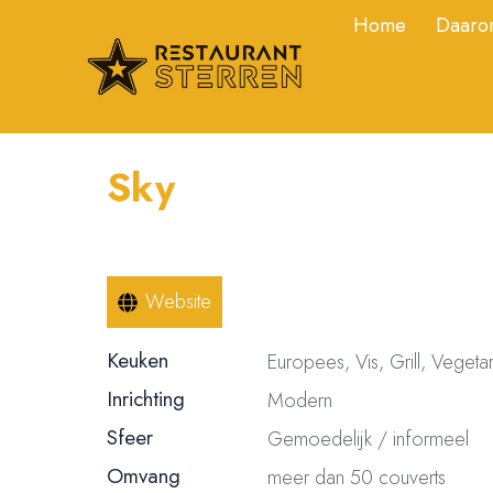
Home
Daarom
Sky
Website
Keuken
Europees, Vis, Grill, Vegeta
Inrichting
Modern
Sfeer
Gemoedelijk / informeel
Omvang
meer dan 50 couverts