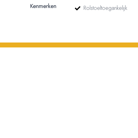
Kenmerken
Rolstoeltoegankelijk
© 2023, 2024, 2025, 2026 – Alle rechten voorbehouden/ All rights reser
nummer: 18116688 | BTW nummer: NL004603254B01