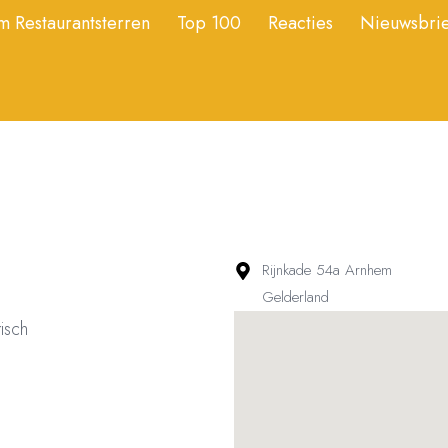
 Restaurantsterren
Top 100
Reacties
Nieuwsbrie
Rijnkade 54a Arnhem
Gelderland
risch