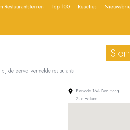
 Restaurantsterren
Top 100
Reacties
Nieuwsbrie
Ster
 bij de eervol vermelde restaurants
Bierkade 16A Den Haag
Zuid-Holland