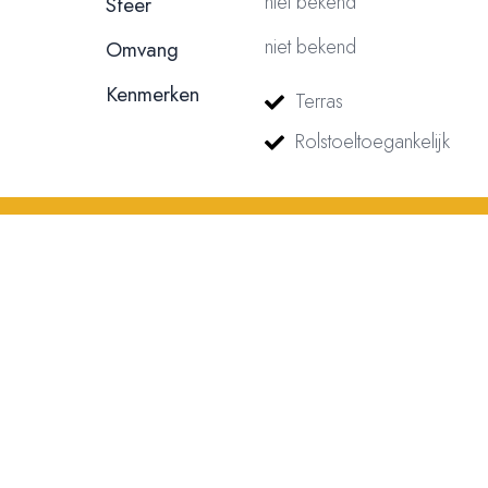
niet bekend
Sfeer
niet bekend
Omvang
Kenmerken
Terras
© 2023, 2024, 2025, 2026 – Alle rechten voorbehouden/ All rights reser
Rolstoeltoegankelijk
nummer: 18116688 | BTW nummer: NL004603254B01