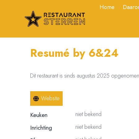
Home
Daarom
Resumé by 6&24
Dit restaurant is sinds augustus 2025 opgenomen
Website
niet bekend
Keuken
niet bekend
Inrichting