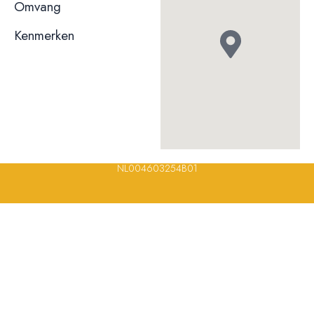
niet bekend
Omvang
Kenmerken
© 2023, 2024, 2025, 2026 – Alle rechten voorbehouden/ All
rights reserved – Restaurantsterren –
www.restaurantsterren.nl
–
info@restaurantsterren.nl
–
Bankrekening NL20 RABO 0372 922
694 | KVK nummer: 18116688 | BTW nummer:
NL004603254B01