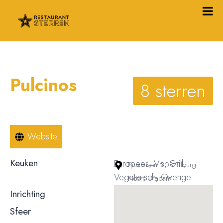
Pulcinos
8 sterren
Website
Keuken
Europees, Vis, Grill,
Piushaven 20B Tilburg
Vegetarisch, Overige
Noord-Brabant
Inrichting
Behoudend / klassiek
Sfeer
Gemoedelijk / informeel