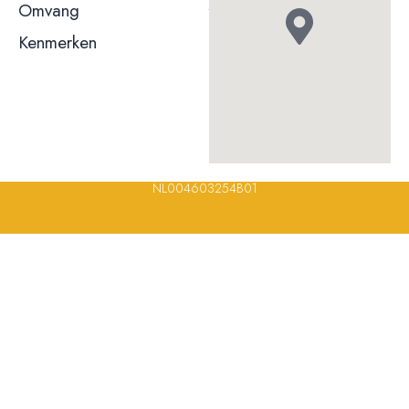
Omvang
t/m 50 couverts
Kenmerken
Terras
Rolstoeltoegankelijk
© 2023, 2024, 2025, 2026 – Alle rechten voorbehouden/ All
rights reserved – Restaurantsterren –
www.restaurantsterren.nl
–
info@restaurantsterren.nl
–
Bankrekening NL20 RABO 0372 922
694 | KVK nummer: 18116688 | BTW nummer:
NL004603254B01