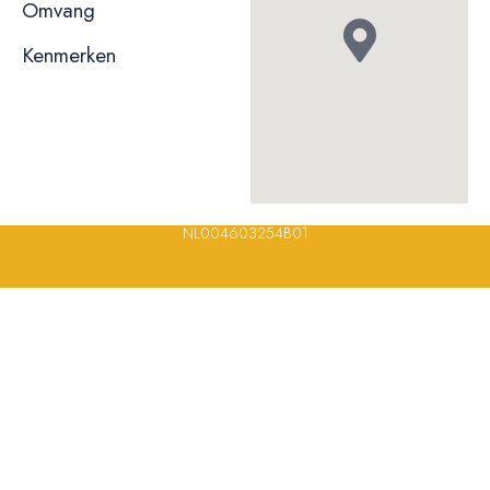
niet bekend
Omvang
Kenmerken
© 2023, 2024, 2025, 2026 – Alle rechten voorbehouden/ All
rights reserved – Restaurantsterren –
www.restaurantsterren.nl
–
info@restaurantsterren.nl
–
Bankrekening NL20 RABO 0372 922
694 | KVK nummer: 18116688 | BTW nummer:
NL004603254B01