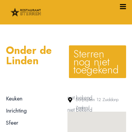
Onder de
Sterren
Linden
nog niet
toegekend
niet bekend
Keuken
Dorpsplein 12 Zuiddorp
Zeeland
niet bekend
Inrichting
niet bekend
Sfeer