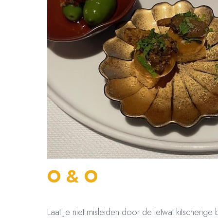
O & O
Laat je niet misleiden door de ietwat kitscherige