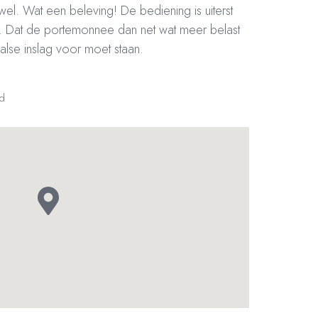
wel. Wat een beleving! De bediening is uiterst
. Dat de portemonnee dan net wat meer belast
aalse inslag voor moet staan.
rd
–
Bankrekening NL20 RABO 0372 922 694 | KVK