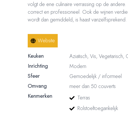
volgt de ene culinaire verrassing op de andere. E
correct en professioneel. Ook de wijnen verdi
wordt dan gemiddeld, is haast vanzelfsprekend. D
Website
Keuken
Aziatisch, Vis, Vegetarisch,
Inrichting
Modern
Sfeer
Gemoedelijk / informeel
Omvang
meer dan 50 couverts
Kenmerken
Terras
Rolstoeltoegankelijk
© 2023, 2024, 2025, 2026 – Alle rechten voorbehouden/ All rights reser
nummer: 18116688 | BTW nummer: NL004603254B01