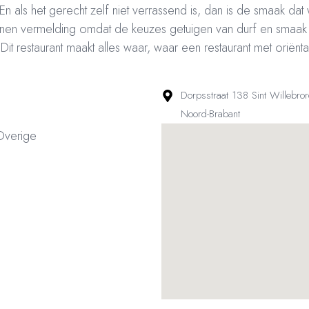
n als het gerecht zelf niet verrassend is, dan is de smaak dat 
enen vermelding omdat de keuzes getuigen van durf en smaak
it restaurant maakt alles waar, waar een restaurant met oriënt
Dorpsstraat 138 Sint Willebro
Noord-Brabant
 Overige
ved – Restaurantsterren –
www.restaurantsterren.nl
–
info@restaurantsterren.nl