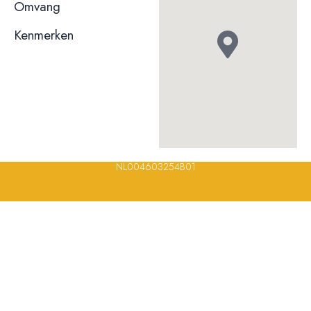
niet bekend
Omvang
Kenmerken
© 2023, 2024, 2025, 2026 – Alle rechten voorbehouden/ All
rights reserved – Restaurantsterren –
www.restaurantsterren.nl
–
info@restaurantsterren.nl
–
Bankrekening NL20 RABO 0372 922
694 | KVK nummer: 18116688 | BTW nummer:
NL004603254B01