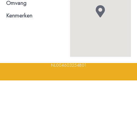
niet bekend
Omvang
Kenmerken
© 2023, 2024, 2025, 2026 – Alle rechten voorbehouden/ All
rights reserved – Restaurantsterren –
www.restaurantsterren.nl
–
info@restaurantsterren.nl
–
Bankrekening NL20 RABO 0372 922
694 | KVK nummer: 18116688 | BTW nummer:
NL004603254B01