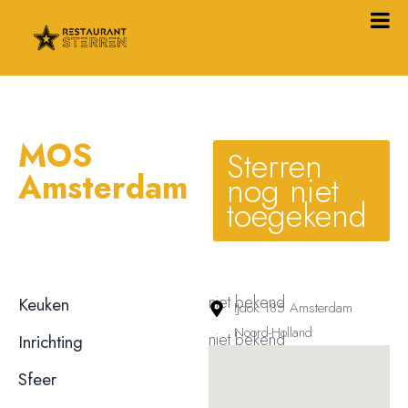
MOS
Sterren
Amsterdam
nog niet
toegekend
niet bekend
Keuken
IJdok 185 Amsterdam
Noord-Holland
niet bekend
Inrichting
niet bekend
Sfeer