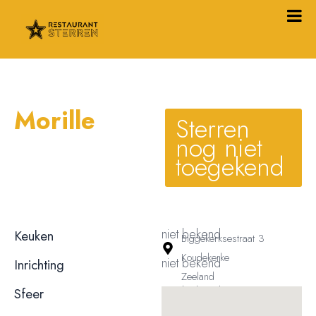
Morille
Sterren
nog niet
toegekend
niet bekend
Keuken
Biggekerksestraat 3
Koudekerke
niet bekend
Inrichting
Zeeland
niet bekend
Sfeer