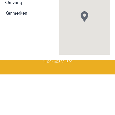
niet bekend
Omvang
Kenmerken
© 2023, 2024, 2025, 2026 – Alle rechten voorbehouden/ All
rights reserved – Restaurantsterren –
www.restaurantsterren.nl
–
info@restaurantsterren.nl
–
Bankrekening NL20 RABO 0372 922
694 | KVK nummer: 18116688 | BTW nummer:
NL004603254B01