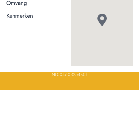
niet bekend
Omvang
Kenmerken
© 2023, 2024, 2025, 2026 – Alle rechten voorbehouden/ All
rights reserved – Restaurantsterren –
www.restaurantsterren.nl
–
info@restaurantsterren.nl
–
Bankrekening NL20 RABO 0372 922
694 | KVK nummer: 18116688 | BTW nummer:
NL004603254B01