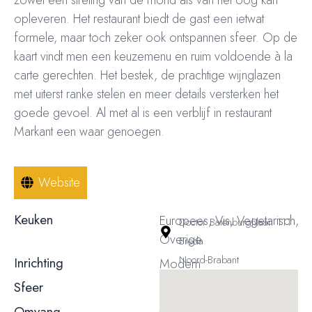
opleveren. Het restaurant biedt de gast een ietwat
formele, maar toch zeker ook ontspannen sfeer. Op de
kaart vindt men een keuzemenu en ruim voldoende à la
carte gerechten. Het bestek, de prachtige wijnglazen
met uiterst ranke stelen en meer details versterken het
goede gevoel. Al met al is een verblijf in restaurant
Markant een waar genoegen.
Website
Keuken
Europees, Vis, Vegetarisch,
Doctor Batenburghlaan 111
Overige
Breda
Noord-Brabant
Inrichting
Modern
Sfeer
Formeel / zakelijk
Omvang