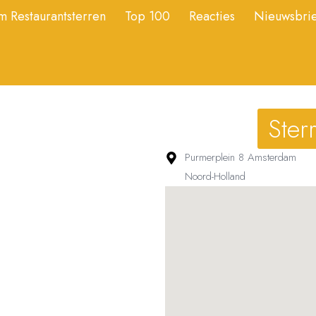
 Restaurantsterren
Top 100
Reacties
Nieuwsbrie
Ster
Purmerplein 8 Amsterdam
Noord-Holland