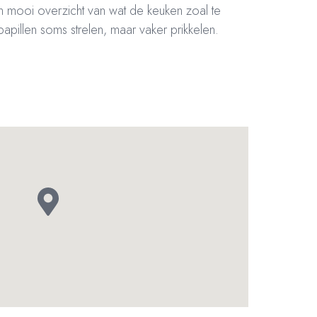
en mooi overzicht van wat de keuken zoal te
pillen soms strelen, maar vaker prikkelen.
–
Bankrekening NL20 RABO 0372 922 694 | KVK