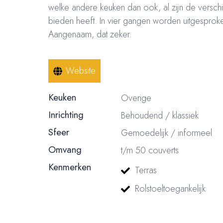
welke andere keuken dan ook, al zijn de verschil
bieden heeft. In vier gangen worden uitgesproke
Aangenaam, dat zeker.
Website
Keuken
Overige
Inrichting
Behoudend / klassiek
Sfeer
Gemoedelijk / informeel
Omvang
t/m 50 couverts
Kenmerken
Terras
Rolstoeltoegankelijk
© 2023, 2024, 2025, 2026 – Alle rechten voorbehouden/ All rights reser
nummer: 18116688 | BTW nummer: NL004603254B01