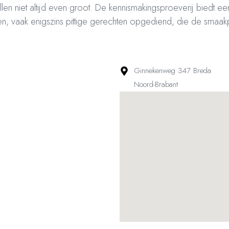
len niet altijd even groot. De kennismakingsproeverij biedt e
n, vaak enigszins pittige gerechten opgediend, die de smaakpa
Ginnekenweg 347 Breda
Noord-Brabant
ved – Restaurantsterren –
www.restaurantsterren.nl
–
info@restaurantsterren.nl