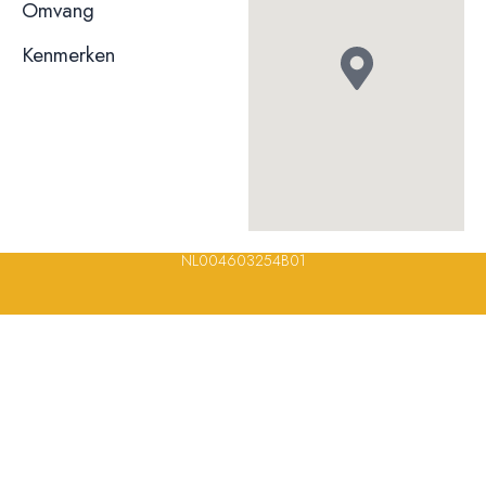
niet bekend
Omvang
Kenmerken
© 2023, 2024, 2025, 2026 – Alle rechten voorbehouden/ All
rights reserved – Restaurantsterren –
www.restaurantsterren.nl
–
info@restaurantsterren.nl
–
Bankrekening NL20 RABO 0372 922
694 | KVK nummer: 18116688 | BTW nummer:
NL004603254B01