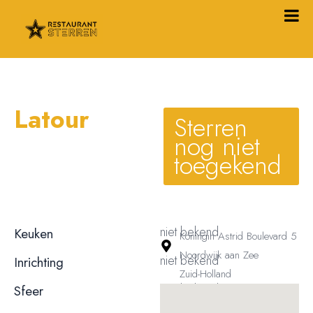
Latour
Sterren
nog niet
toegekend
niet bekend
Keuken
Koningin Astrid Boulevard 5
Noordwijk aan Zee
niet bekend
Inrichting
Zuid-Holland
niet bekend
Sfeer