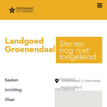
Landgoed
Sterren
Groenendaal
nog niet
toegekend
niet bekend
Keuken
Groenendaal 3 Heemstede
Noord-Holland
niet bekend
Inrichting
niet bekend
Sfeer