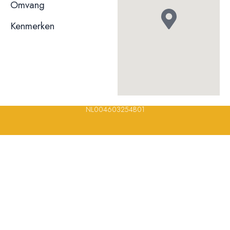
niet bekend
Omvang
Kenmerken
© 2023, 2024, 2025, 2026 – Alle rechten voorbehouden/ All
rights reserved – Restaurantsterren –
www.restaurantsterren.nl
–
info@restaurantsterren.nl
–
Bankrekening NL20 RABO 0372 922
694 | KVK nummer: 18116688 | BTW nummer:
NL004603254B01