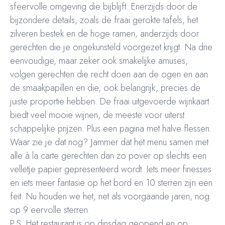
sfeervolle omgeving die bijblijft. Enerzijds door de
bijzondere details, zoals de fraai gerokte tafels, het
zilveren bestek en de hoge ramen, anderzijds door
gerechten die je ongekunsteld voorgezet krijgt. Na drie
eenvoudige, maar zeker ook smakelijke amuses,
volgen gerechten die recht doen aan de ogen en aan
de smaakpapillen en die, ook belangrijk, precies de
juiste proportie hebben. De fraai uitgevoerde wijnkaart
biedt veel mooie wijnen, de meeste voor uiterst
schappelijke prijzen. Plus een pagina met halve flessen.
Waar zie je dat nog? Jammer dat het menu samen met
alle à la carte gerechten dan zo pover op slechts een
velletje papier gepresenteerd wordt. Iets meer finesses
en iets meer fantasie op het bord en 10 sterren zijn een
feit. Nu houden we het, net als voorgaande jaren, nog
op 9 eervolle sterren.
P.S. Het restaurant is op dinsdag geopend en op