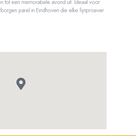
en tot een memorabele avond uit. Ideaal voor
rborgen parel in Eindhoven die elke fijnproever
–
Bankrekening NL20 RABO 0372 922 694 | KVK