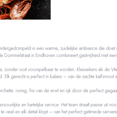
ct ondergedompeld in een warme, zuidelijke ambiance die do
an de Dommelstraat in Eindhoven combineert gastvrijheid met een
ie, zonder ooit voorspelbaar te worden. Klassiekers als de Vite
Elk gerecht is perfect in balans – van de zachte kalfsmoot i
Porchetta: romig, fris van de erwt en rijk door de perfect ge
rsoonlijke en hartelijke service. Het team straalt passie uit v
 te veel en elk detail klopt – van het perfect getimede servere