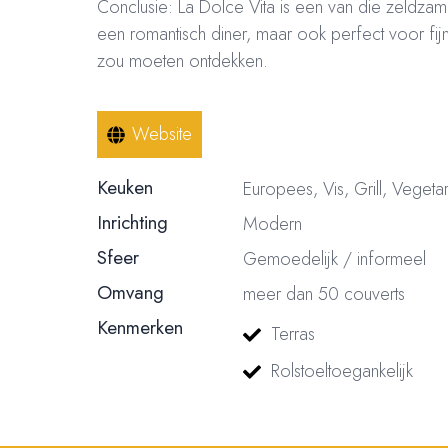
Conclusie: La Dolce Vita is een van die zeldza
een romantisch diner, maar ook perfect voor fij
zou moeten ontdekken.
Website
Keuken
Europees, Vis, Grill, Vegeta
Inrichting
Modern
Sfeer
Gemoedelijk / informeel
Omvang
meer dan 50 couverts
Kenmerken
Terras
Rolstoeltoegankelijk
© 2023, 2024, 2025, 2026 – Alle rechten voorbehouden/ All rights reser
nummer: 18116688 | BTW nummer: NL004603254B01