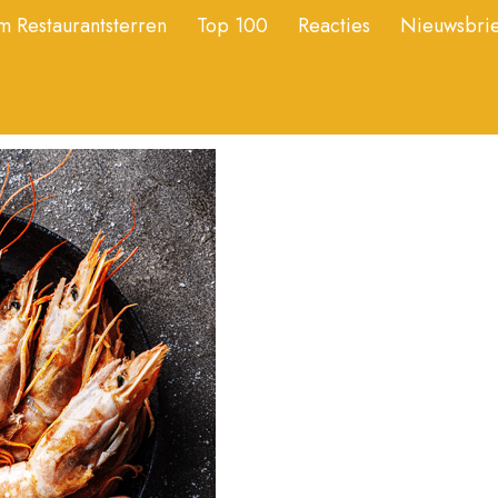
 Restaurantsterren
Top 100
Reacties
Nieuwsbrie