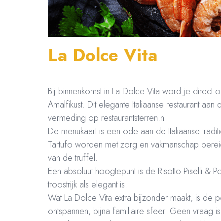
La Dolce Vita
Bij binnenkomst in La Dolce Vita word je dire
Amalfikust. Dit elegante Italiaanse restaurant a
vermeding op restaurantsterren.nl.
De menukaart is een ode aan de Italiaanse tradit
Tartufo worden met zorg en vakmanschap bereid. 
van de truffel.
Een absoluut hoogtepunt is de Risotto Piselli & 
troostrijk als elegant is.
Wat La Dolce Vita extra bijzonder maakt, is de pe
ontspannen, bijna familiaire sfeer. Geen vraag is