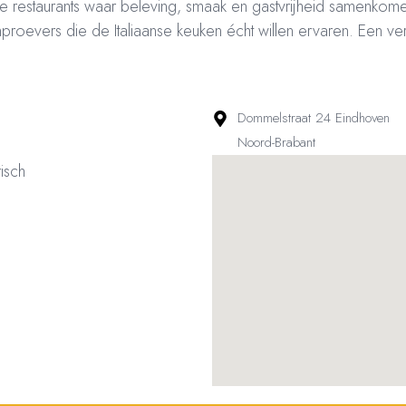
me restaurants waar beleving, smaak en gastvrijheid samenkom
nproevers die de Italiaanse keuken écht willen ervaren. Een ve
Dommelstraat 24 Eindhoven
Noord-Brabant
risch
ved – Restaurantsterren –
www.restaurantsterren.nl
–
info@restaurantsterren.nl