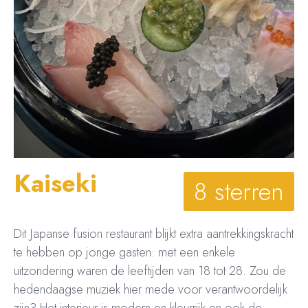
Kaiseki
8 sterren
Dit Japanse fusion restaurant blijkt extra aantrekkingskracht
te hebben op jonge gasten: met een enkele
uitzondering waren de leeftijden van 18 tot 28. Zou de
hedendaagse muziek hier mede voor verantwoordelijk
zijn? Het interieur is modern en kleurrijk en ook de