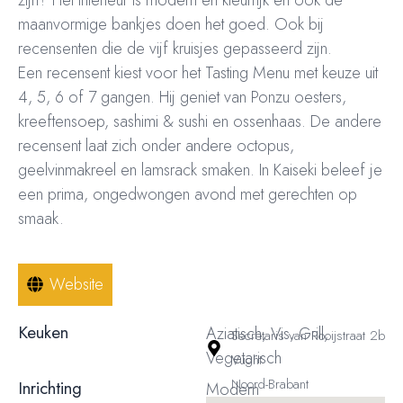
maanvormige bankjes doen het goed. Ook bij
recensenten die de vijf kruisjes gepasseerd zijn.
Een recensent kiest voor het Tasting Menu met keuze uit
4, 5, 6 of 7 gangen. Hij geniet van Ponzu oesters,
kreeftensoep, sashimi & sushi en ossenhaas. De andere
recensent laat zich onder andere octopus,
geelvinmakreel en lamsrack smaken. In Kaiseki beleef je
een prima, ongedwongen avond met gerechten op
smaak.
Website
Keuken
Aziatisch, Vis, Grill,
Secretaris van Rooijstraat 2b
Vegetarisch
Vught
Noord-Brabant
Inrichting
Modern