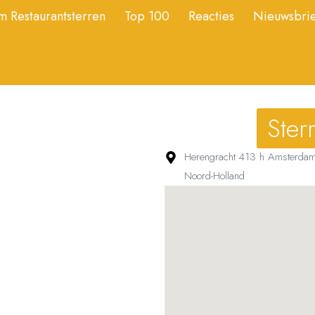
 Restaurantsterren
Top 100
Reacties
Nieuwsbrie
Ster
Herengracht 413 h Amsterda
Noord-Holland