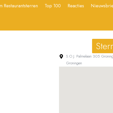
 Restaurantsterren
Top 100
Reacties
Nieuwsbrie
Ster
S.O.J. Palmelaan 305 Gronin
Groningen