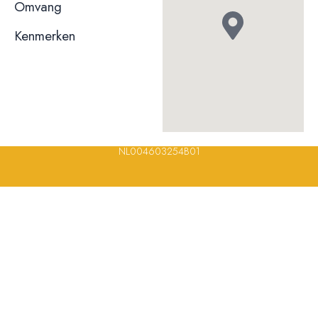
niet bekend
Omvang
Kenmerken
© 2023, 2024, 2025, 2026 – Alle rechten voorbehouden/ All
rights reserved – Restaurantsterren –
www.restaurantsterren.nl
–
info@restaurantsterren.nl
–
Bankrekening NL20 RABO 0372 922
694 | KVK nummer: 18116688 | BTW nummer:
NL004603254B01