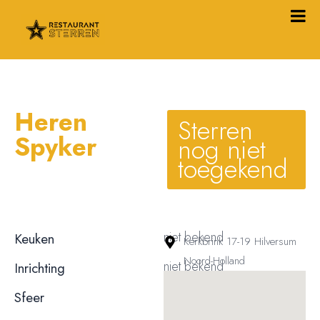
Heren
Sterren
Spyker
nog niet
toegekend
niet bekend
Keuken
Kerkbrink 17-19 Hilversum
Noord-Holland
niet bekend
Inrichting
niet bekend
Sfeer