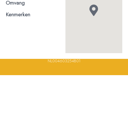
niet bekend
Omvang
Kenmerken
© 2023, 2024, 2025, 2026 – Alle rechten voorbehouden/ All
rights reserved – Restaurantsterren –
www.restaurantsterren.nl
–
info@restaurantsterren.nl
–
Bankrekening NL20 RABO 0372 922
694 | KVK nummer: 18116688 | BTW nummer:
NL004603254B01