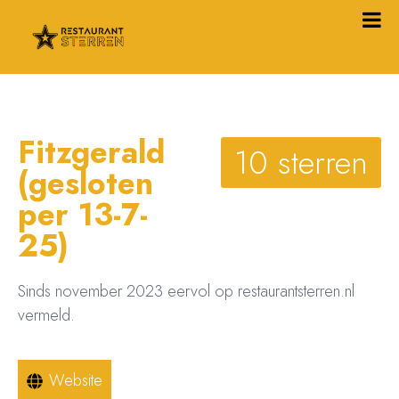
Fitzgerald
10 sterren
(gesloten
per 13-7-
25)
Sinds november 2023 eervol op restaurantsterren.nl
vermeld.
Website