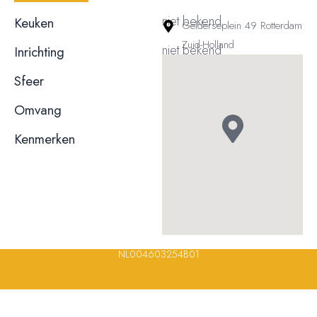
niet bekend
Keuken
Gelderseplein 49 Rotterdam
Zuid-Holland
niet bekend
Inrichting
niet bekend
Sfeer
niet bekend
Omvang
Kenmerken
Terras
Rolstoeltoegankelijk
© 2023, 2024, 2025, 2026 – Alle rechten voorbehouden/ All
rights reserved – Restaurantsterren –
www.restaurantsterren.nl
–
info@restaurantsterren.nl
–
Bankrekening NL20 RABO 0372 922
694 | KVK nummer: 18116688 | BTW nummer:
NL004603254B01