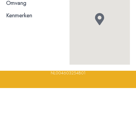
niet bekend
Omvang
Kenmerken
© 2023, 2024, 2025, 2026 – Alle rechten voorbehouden/ All
rights reserved – Restaurantsterren –
www.restaurantsterren.nl
–
info@restaurantsterren.nl
–
Bankrekening NL20 RABO 0372 922
694 | KVK nummer: 18116688 | BTW nummer:
NL004603254B01