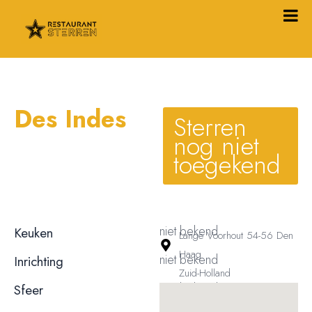
Des Indes
Sterren
nog niet
toegekend
niet bekend
Keuken
Lange Voorhout 54-56 Den
Haag
niet bekend
Inrichting
Zuid-Holland
niet bekend
Sfeer