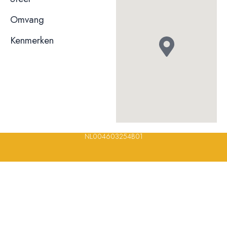
niet bekend
Omvang
Kenmerken
© 2023, 2024, 2025, 2026 – Alle rechten voorbehouden/ All
rights reserved – Restaurantsterren –
www.restaurantsterren.nl
–
info@restaurantsterren.nl
–
Bankrekening NL20 RABO 0372 922
694 | KVK nummer: 18116688 | BTW nummer:
NL004603254B01