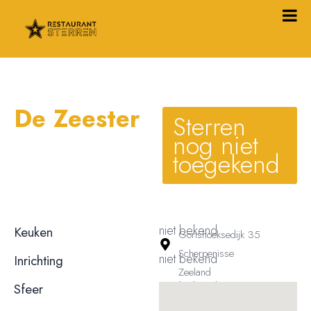
De Zeester
Sterren
nog niet
toegekend
niet bekend
Keuken
Gorishoeksedijk 35
Scherpenisse
niet bekend
Inrichting
Zeeland
niet bekend
Sfeer