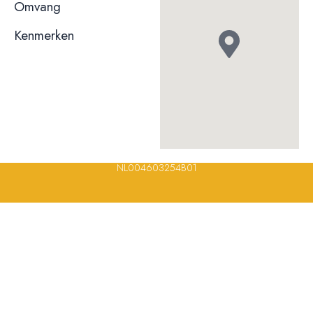
niet bekend
Omvang
Kenmerken
© 2023, 2024, 2025, 2026 – Alle rechten voorbehouden/ All
rights reserved – Restaurantsterren –
www.restaurantsterren.nl
–
info@restaurantsterren.nl
–
Bankrekening NL20 RABO 0372 922
694 | KVK nummer: 18116688 | BTW nummer:
NL004603254B01