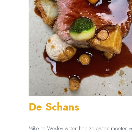
De Schans
Mike en Wesley weten hoe ze gasten moeten ver