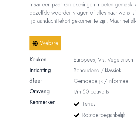
maar een paar kanttekeningen moeten gemaakt wo
dezelfde woorden vragen of alles naar wens is? 
tijd aandacht tekort gekomen te zijn. Maar het alle
Website
Keuken
Europees, Vis, Vegetarisch
Inrichting
Behoudend / klassiek
Sfeer
Gemoedelijk / informeel
Omvang
t/m 50 couverts
Kenmerken
Terras
Rolstoeltoegankelijk
© 2023, 2024, 2025, 2026 – Alle rechten voorbehouden/ All rights reser
nummer: 18116688 | BTW nummer: NL004603254B01