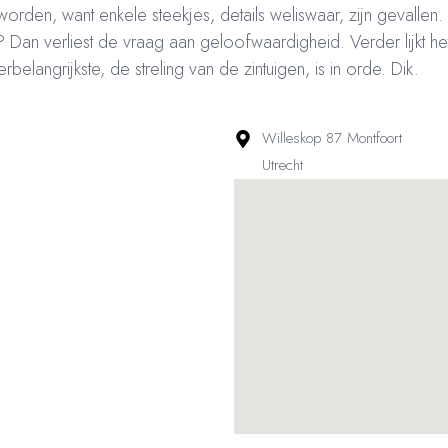
rden, want enkele steekjes, details weliswaar, zijn gevallen
Dan verliest de vraag aan geloofwaardigheid. Verder lijkt he
rbelangrijkste, de streling van de zintuigen, is in orde. Dik.
Willeskop 87 Montfoort
Utrecht
ved – Restaurantsterren –
www.restaurantsterren.nl
–
info@restaurantsterren.nl