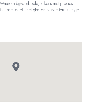
. Waarom bijvoorbeeld, telkens met precies
t knusse, deels met glas omheinde terras enige
–
Bankrekening NL20 RABO 0372 922 694 | KVK