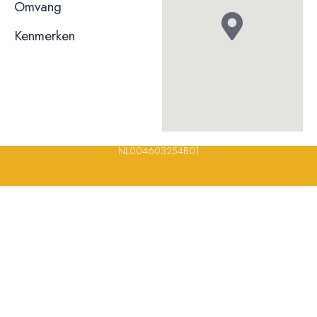
niet bekend
Omvang
Kenmerken
© 2023, 2024, 2025, 2026 – Alle rechten voorbehouden/ All
rights reserved – Restaurantsterren –
www.restaurantsterren.nl
–
info@restaurantsterren.nl
–
Bankrekening NL20 RABO 0372 922
694 | KVK nummer: 18116688 | BTW nummer:
NL004603254B01