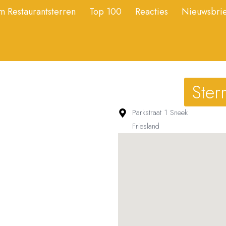
 Restaurantsterren
Top 100
Reacties
Nieuwsbrie
Ster
Parkstraat 1 Sneek
Friesland