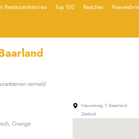
 Restaurantsterren
Top 100
Reacties
Nieuwsbrie
Baarland
aurantsterren vermeld.
Nieuweweg 3 Baaarland
Zeeland
risch, Overige