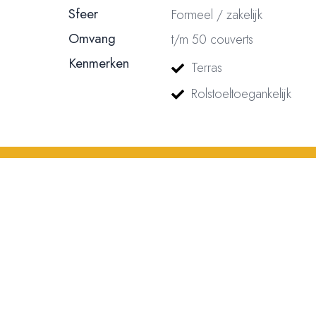
Sfeer
Formeel / zakelijk
Omvang
t/m 50 couverts
Kenmerken
Terras
Rolstoeltoegankelijk
© 2023, 2024, 2025, 2026 – Alle rechten voorbehouden/ All rights reser
nummer: 18116688 | BTW nummer: NL004603254B01