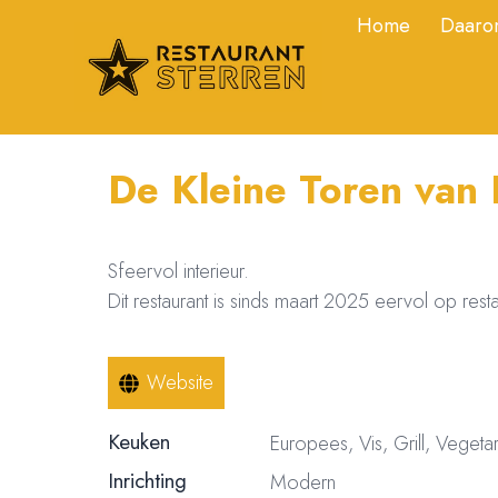
Home
Daarom
De Kleine Toren van 
Sfeervol interieur.
Dit restaurant is sinds maart 2025 eervol op rest
Website
Keuken
Europees, Vis, Grill, Vegeta
Inrichting
Modern