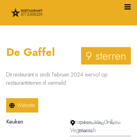
De Gaffel
9 sterren
Dit restaurant is sinds februari 2024 eervol op
restaurantsterren.nl vermeld.
Website
Keuken
Europees, Vis, Grill,
Odoornerweg 1 Valthe
Vegetarisch
Drenthe