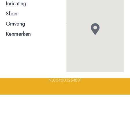
Inrichting
Behoudend / klassiek
Sfeer
Gemoedelijk / informeel
Omvang
t/m 50 couverts
Kenmerken
Terras
Rolstoeltoegankelijk
© 2023, 2024, 2025, 2026 – Alle rechten voorbehouden/ All
rights reserved – Restaurantsterren –
www.restaurantsterren.nl
–
info@restaurantsterren.nl
–
Bankrekening NL20 RABO 0372 922
694 | KVK nummer: 18116688 | BTW nummer:
NL004603254B01