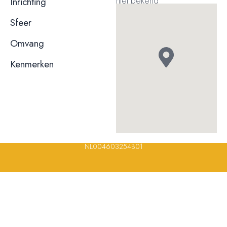
niet bekend
Inrichting
niet bekend
Sfeer
niet bekend
Omvang
Kenmerken
Terras
Rolstoeltoegankelijk
© 2023, 2024, 2025, 2026 – Alle rechten voorbehouden/ All
rights reserved – Restaurantsterren –
www.restaurantsterren.nl
–
info@restaurantsterren.nl
–
Bankrekening NL20 RABO 0372 922
694 | KVK nummer: 18116688 | BTW nummer:
NL004603254B01