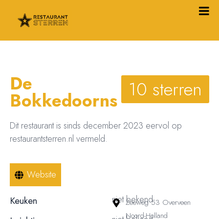
De
10 sterren
Bokkedoorns
Dit restaurant is sinds december 2023 eervol op
restaurantsterren.nl vermeld.
Website
niet bekend
Keuken
Zeeweg 53 Overveen
Noord-Holland