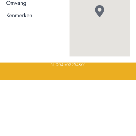
niet bekend
Omvang
Kenmerken
© 2023, 2024, 2025, 2026 – Alle rechten voorbehouden/ All
rights reserved – Restaurantsterren –
www.restaurantsterren.nl
–
info@restaurantsterren.nl
–
Bankrekening NL20 RABO 0372 922
694 | KVK nummer: 18116688 | BTW nummer:
NL004603254B01