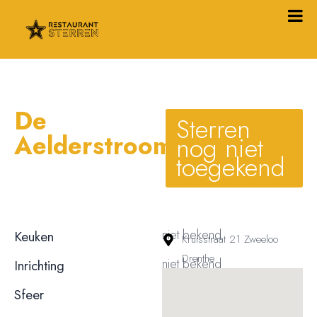
De
Sterren
Aelderstroom
nog niet
toegekend
niet bekend
Keuken
Kruisstraat 21 Zweeloo
Drenthe
niet bekend
Inrichting
niet bekend
Sfeer