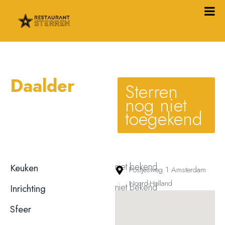
Daalder
Sterren
nog niet
toegekend
niet bekend
Keuken
Postjesweg 1 Amsterdam
Noord-Holland
niet bekend
Inrichting
niet bekend
Sfeer