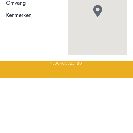
niet bekend
Omvang
Kenmerken
© 2023, 2024, 2025, 2026 – Alle rechten voorbehouden/ All
rights reserved – Restaurantsterren –
www.restaurantsterren.nl
–
info@restaurantsterren.nl
–
Bankrekening NL20 RABO 0372 922
694 | KVK nummer: 18116688 | BTW nummer:
NL004603254B01