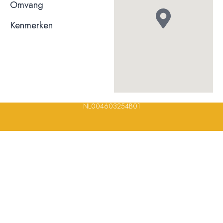
niet bekend
Omvang
Kenmerken
© 2023, 2024, 2025, 2026 – Alle rechten voorbehouden/ All
rights reserved – Restaurantsterren –
www.restaurantsterren.nl
–
info@restaurantsterren.nl
–
Bankrekening NL20 RABO 0372 922
694 | KVK nummer: 18116688 | BTW nummer:
NL004603254B01