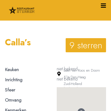
Calla’s
9 sterren
niet bekend
Keuken
Laan van Roos en Doorn
51a Den Haag
niet bekend
Inrichting
Zuid-Holland
niet bekend
Sfeer
niet bekend
Omvang
Kenmerken