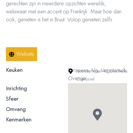
gerechten zijn
in meerdere opzichten
werelds,
weliswaar met een accent op Frankrijk. Maar hoe dan
ook, genieten is het in Bruut. Volop genieten zelfs.
Website
Keuken
Europees, Vis, Vegetarisch,
Noorderhagen 42 Enschede
Overige
Overijssel
Inrichting
Modern
Sfeer
Gemoedelijk / informeel
Omvang
t/m 50 couverts
Kenmerken
Terras