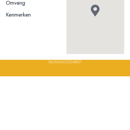
niet bekend
Omvang
Kenmerken
© 2023, 2024, 2025, 2026 – Alle rechten voorbehouden/ All
rights reserved – Restaurantsterren –
www.restaurantsterren.nl
–
info@restaurantsterren.nl
–
Bankrekening NL20 RABO 0372 922
694 | KVK nummer: 18116688 | BTW nummer:
NL004603254B01